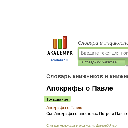
Словари и энциклоп
academic.ru
Словарь книжников и книжности Древней Руси
Словарь книжников и книжн
Апокрифы о Павле
Толкование
Апокрифы
о
Павле
См
.
Апокрифы
о
апостолах
Петре
и
Павле
Словарь
книжников
и
книжности
Древней
Руси
.