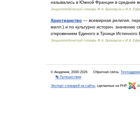
назывались в Южной Франции в средние 
Энциклопедический словарь Ф.А. Брокгауза и И.А. Еф
Христианство
— всемирная религия, перв
милл.) и по культурно историч. значению
откровением Единого в Троице Истинного
Энциклопедический словарь Ф.А. Брокгауза и И.А. Еф
© Академик, 2000-2026
Обратная связь:
Техподдерж
👣 Путешествия
Экспорт словарей на сайты
, сделанные на PHP,
Jo