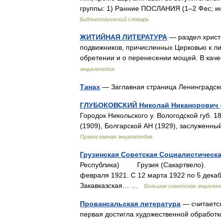
группы: 1) Ранние ПОСЛАНИЯ (1–2 Фес; и
Библиологический словарь
ЖИТИЙНАЯ ЛИТЕРАТУРА
— раздел христ
подвижников, причисленных Церковью к лик
обретении и о перенесении мощей. В кач
энциклопедия
Танах
— Заглавная страница Ленинградск
ГЛУБОКОВСКИЙ Николай Никанорович
Городок Никольского у. Вологодской губ. 1
(1909), Болгарской АН (1929), заслуженн
Православная энциклопедия
Грузинская Советская Социалистическ
Республика) Грузия (Сакартвело). 
февраля 1921. С 12 марта 1922 по 5 дека
Закавказская… …
Большая советская энциклоп
Провансальская литература
— считается
первая достигла художественной обработки в