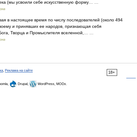
века (мы усвоили себе искусственную форму… …
рона
ая в настоящее время по числу последователей (около 494
 своему и принявших ее народов, признающая себя
 Бога, Творца и Промыслителя вселенной,… …
рона
ка
,
Реклама на сайте
18+
omla,
Drupal,
WordPress, MODx.