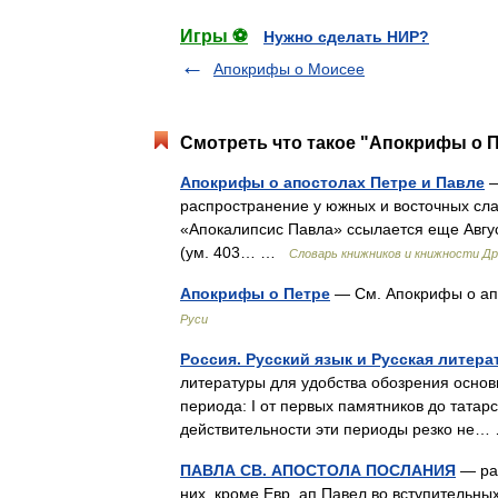
Игры ⚽
Нужно сделать НИР?
Апокрифы о Моисее
Смотреть что такое "Апокрифы о П
Апокрифы о апостолах Петре и Павле
—
распространение у южных и восточных слав
«Апокалипсис Павла» ссылается еще Авгус
(ум. 403… …
Словарь книжников и книжности Др
Апокрифы о Петре
— См. Апокрифы о а
Руси
Россия. Русский язык и Русская литер
литературы для удобства обозрения основ
периода: I от первых памятников до татарско
действительности эти периоды резко не
ПАВЛА СВ. АПОСТОЛА ПОСЛАНИЯ
— раз
них, кроме Евр, ап.Павел во вступительных