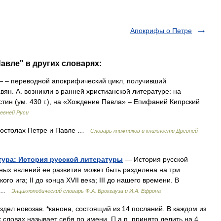
Апокрифы о Петре
авле" в других словарях:
 – переводной апокрифический цикл, получивший
ян. А. возникли в ранней христианской литературе: на
тин (ум. 430 г.), на «Хождение Павла» – Епифаний Кипрский
евней Руси
постолах Петре и Павле …
Словарь книжников и книжности Древней
атура: История русской литературы
— История русской
ных явлений ее развития может быть разделена на три
го ига; II до конца XVII века; III до нашего времени. В
… …
Энциклопедический словарь Ф.А. Брокгауза и И.А. Ефрона
дел новозав. *канона, состоящий из 14 посланий. В каждом из
 словах называет себя по имени. П.а.п. принято делить на 4