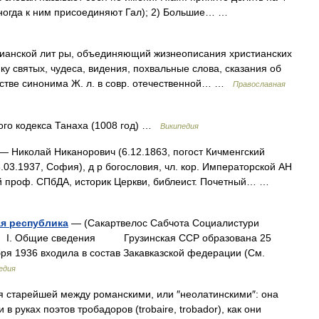
ногда к ним присоединяют Гал); 2) Большие… …
ианской лит ры, объединяющий жизнеописания христианских
у святых, чудеса, видения, похвальные слова, сказания об
естве синонима Ж. л. в совр. отечественной… …
Православная
ого кодекса Танаха (1008 год) …
Википедия
— Николай Никанорович (6.12.1863, погост Кичменгский
8.03.1937, София), д р богословия, чл. кор. Императорской АН
ый проф. СПбДА, историк Церкви, библеист. Почетный… …
ая республика
— (Сакартвелос Сабчота Социалистури
I. Общие сведения Грузинская ССР образована 25
бря 1936 входила в состав Закавказской федерации (См.
едия
 старейшей между романскими, или ″неолатинскими″: она
 руках поэтов тробадоров (trobaire, trobador), как они